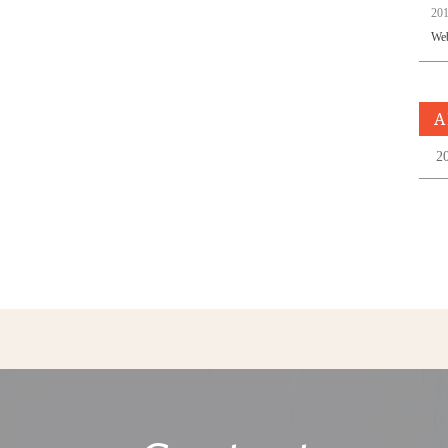
201
W
A
2